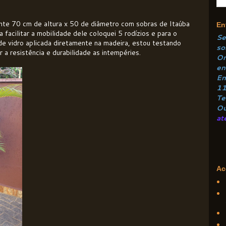
te 70 cm de altura x 50 de diâmetro com sobras de Itaúba
En
a facilitar a mobilidade dele coloquei 5 rodízios e para o
Se
 de vidro aplicada diretamente na madeira, estou testando
so
 a resistência e durabilidade as intempéries.
Or
e
n
En
1
Te
Ou
at
Ac