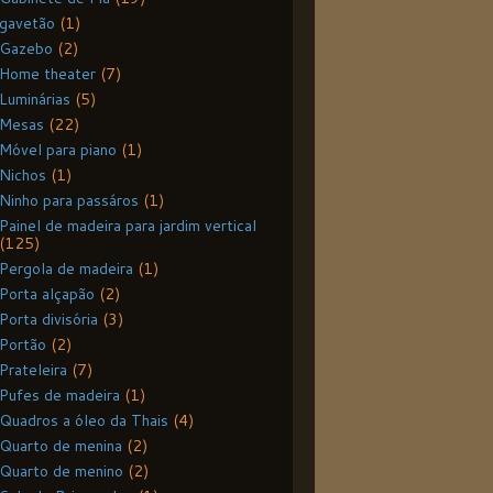
gavetão
(1)
Gazebo
(2)
Home theater
(7)
Luminárias
(5)
Mesas
(22)
Móvel para piano
(1)
Nichos
(1)
Ninho para passáros
(1)
Painel de madeira para jardim vertical
(125)
Pergola de madeira
(1)
Porta alçapão
(2)
Porta divisória
(3)
Portão
(2)
Prateleira
(7)
Pufes de madeira
(1)
Quadros a óleo da Thais
(4)
Quarto de menina
(2)
Quarto de menino
(2)