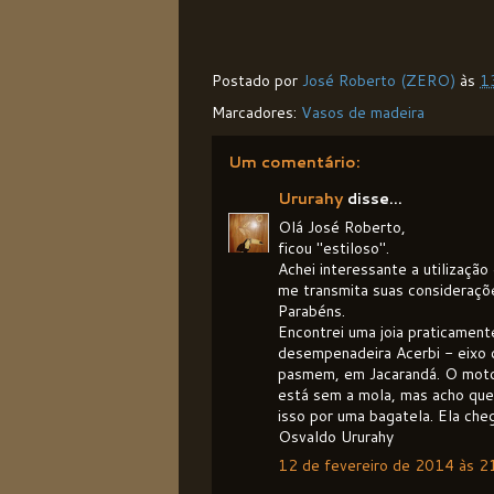
Postado por
José Roberto (ZERO)
às
1
Marcadores:
Vasos de madeira
Um comentário:
Ururahy
disse...
Olá José Roberto,
ficou "estiloso".
Achei interessante a utilizaçã
me transmita suas consideraçõ
Parabéns.
Encontrei uma joia praticamen
desempenadeira Acerbi - eixo 
pasmem, em Jacarandá. O motor
está sem a mola, mas acho que 
isso por uma bagatela. Ela che
Osvaldo Ururahy
12 de fevereiro de 2014 às 2