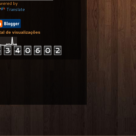
wered by
Translate
tal de visualizações
1
3
4
0
6
0
2