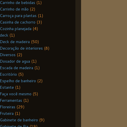
Carrinho de bebidas
(1)
Carrinho de mão
(2)
Carroça para plantas
(1)
Casinha de cachorro
(3)
Cozinha planejada
(4)
deck
(1)
Deck de madeira
(50)
Decoração de interiores
(8)
Diversos
(2)
Dosador de agua
(1)
Escada de madeira
(1)
Escritório
(5)
Espelho de banheiro
(2)
Estante
(1)
Faça você mesmo
(5)
Ferramentas
(1)
Floreiras
(29)
Fruteira
(1)
Gabinete de banheiro
(9)
Gabinete de Pia
(19)