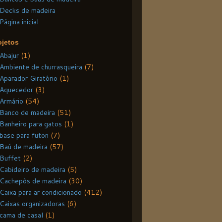
Decks de madeira
Página inicial
ojetos
Abajur
(1)
Ambiente de churrasqueira
(7)
Aparador Giratório
(1)
Aquecedor
(3)
Armário
(54)
Banco de madeira
(51)
Banheiro para gatos
(1)
base para futon
(7)
Baú de madeira
(57)
Buffet
(2)
Cabideiro de madeira
(5)
Cachepôs de madeira
(30)
Caixa para ar condicionado
(412)
Caixas organizadoras
(6)
cama de casal
(1)