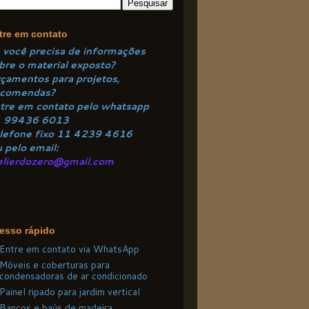
tre em contato
 você precisa de informações
bre o material exposto?
çamentos para projetos,
comendas?
tre em contato pelo
whatsapp
1
99436 6013
lefone fixo 11 4
239 4616
 pelo email:
elierdozero@gmail.com
esso rápido
Entre em contato via WhatsApp
Móveis e coberturas para
condensadoras de ar condicionado
Painel ripado para jardim vertical
Bancos e baús de madeira