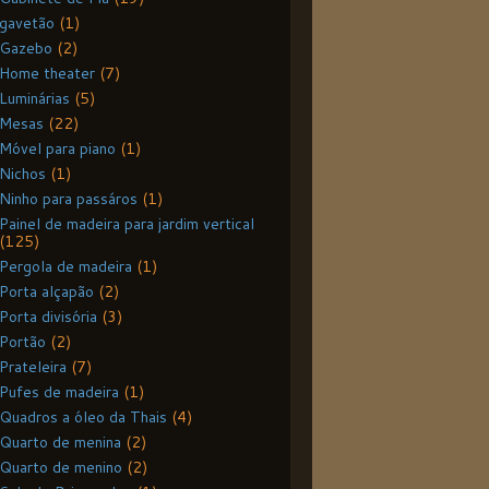
gavetão
(1)
Gazebo
(2)
Home theater
(7)
Luminárias
(5)
Mesas
(22)
Móvel para piano
(1)
Nichos
(1)
Ninho para passáros
(1)
Painel de madeira para jardim vertical
(125)
Pergola de madeira
(1)
Porta alçapão
(2)
Porta divisória
(3)
Portão
(2)
Prateleira
(7)
Pufes de madeira
(1)
Quadros a óleo da Thais
(4)
Quarto de menina
(2)
Quarto de menino
(2)