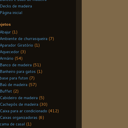
Decks de madeira
Página inicial
ojetos
Abajur
(1)
Ambiente de churrasqueira
(7)
Aparador Giratório
(1)
Aquecedor
(3)
Armário
(54)
Banco de madeira
(51)
Banheiro para gatos
(1)
base para futon
(7)
Baú de madeira
(57)
Buffet
(2)
Cabideiro de madeira
(5)
Cachepôs de madeira
(30)
Caixa para ar condicionado
(412)
Caixas organizadoras
(6)
cama de casal
(1)