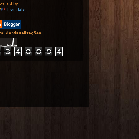
wered by
Translate
tal de visualizações
1
3
4
0
0
9
4