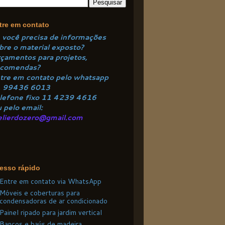
tre em contato
 você precisa de informações
bre o material exposto?
çamentos para projetos,
comendas?
tre em contato pelo
whatsapp
1
99436 6013
lefone fixo 11 4
239 4616
 pelo email:
elierdozero@gmail.com
esso rápido
Entre em contato via WhatsApp
Móveis e coberturas para
condensadoras de ar condicionado
Painel ripado para jardim vertical
Bancos e baús de madeira