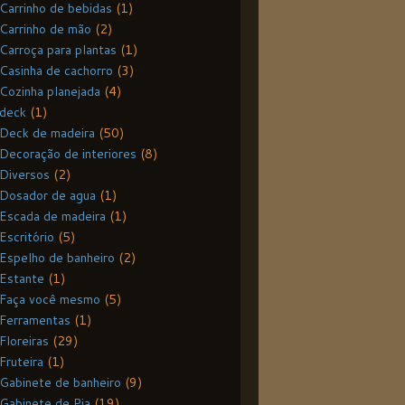
Carrinho de bebidas
(1)
Carrinho de mão
(2)
Carroça para plantas
(1)
Casinha de cachorro
(3)
Cozinha planejada
(4)
deck
(1)
Deck de madeira
(50)
Decoração de interiores
(8)
Diversos
(2)
Dosador de agua
(1)
Escada de madeira
(1)
Escritório
(5)
Espelho de banheiro
(2)
Estante
(1)
Faça você mesmo
(5)
Ferramentas
(1)
Floreiras
(29)
Fruteira
(1)
Gabinete de banheiro
(9)
Gabinete de Pia
(19)