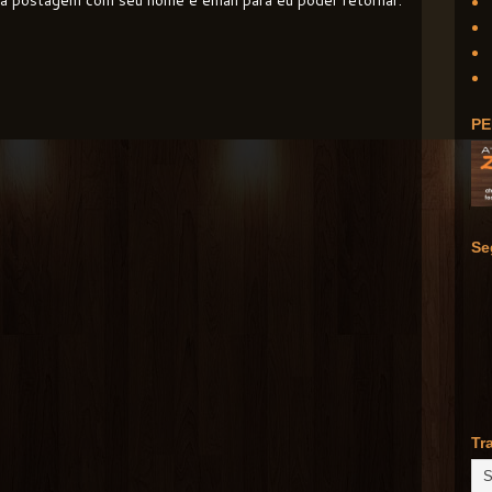
e a postagem com seu nome e email para eu poder retornar.
PE
Se
Tr