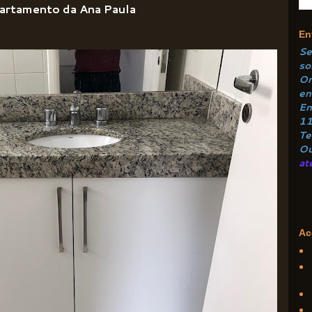
partamento da Ana Paula
En
Se
so
Or
e
n
En
1
Te
Ou
at
Ac