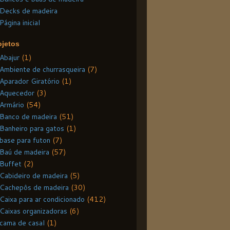
Decks de madeira
Página inicial
ojetos
Abajur
(1)
Ambiente de churrasqueira
(7)
Aparador Giratório
(1)
Aquecedor
(3)
Armário
(54)
Banco de madeira
(51)
Banheiro para gatos
(1)
base para futon
(7)
Baú de madeira
(57)
Buffet
(2)
Cabideiro de madeira
(5)
Cachepôs de madeira
(30)
Caixa para ar condicionado
(412)
Caixas organizadoras
(6)
cama de casal
(1)