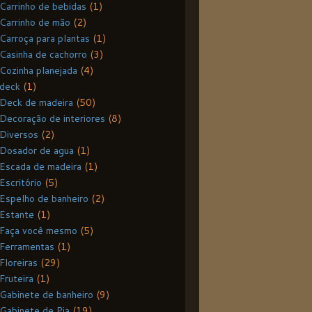
Carrinho de bebidas
(1)
Carrinho de mão
(2)
Carroça para plantas
(1)
Casinha de cachorro
(3)
Cozinha planejada
(4)
deck
(1)
Deck de madeira
(50)
Decoração de interiores
(8)
Diversos
(2)
Dosador de agua
(1)
Escada de madeira
(1)
Escritório
(5)
Espelho de banheiro
(2)
Estante
(1)
Faça você mesmo
(5)
Ferramentas
(1)
Floreiras
(29)
Fruteira
(1)
Gabinete de banheiro
(9)
Gabinete de Pia
(19)