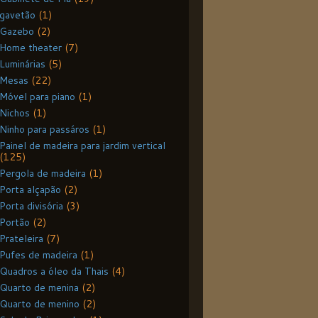
gavetão
(1)
Gazebo
(2)
Home theater
(7)
Luminárias
(5)
Mesas
(22)
Móvel para piano
(1)
Nichos
(1)
Ninho para passáros
(1)
Painel de madeira para jardim vertical
(125)
Pergola de madeira
(1)
Porta alçapão
(2)
Porta divisória
(3)
Portão
(2)
Prateleira
(7)
Pufes de madeira
(1)
Quadros a óleo da Thais
(4)
Quarto de menina
(2)
Quarto de menino
(2)