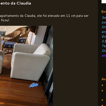
mento da Claudia
En
 apartamento da Claudia, ele foi elevado em 11 cm para ser
Se
 ficou!
so
Or
e
n
En
1
Te
Ou
at
Ac