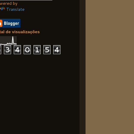
wered by
Translate
tal de visualizações
1
3
4
0
1
5
4