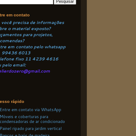
tre em contato
 você precisa de informações
bre o material exposto?
çamentos para projetos,
comendas?
tre em contato pelo
whatsapp
1
99436 6013
lefone fixo 11 4
239 4616
 pelo email:
elierdozero@gmail.com
esso rápido
Entre em contato via WhatsApp
Móveis e coberturas para
condensadoras de ar condicionado
Painel ripado para jardim vertical
Bancos e baús de madeira