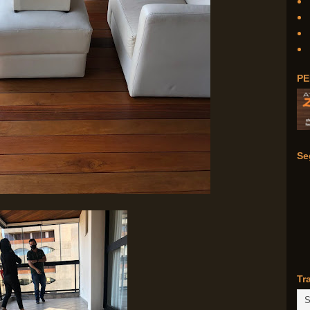
PE
Se
Tr