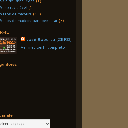
Sala de Brinquedos
(1)
Vaso reciclável
(1)
Vasos de madeira
(31)
Vasos de madeira para pendurar
(7)
RFIL
José Roberto (ZERO)
Ver meu perfil completo
guidores
anslate