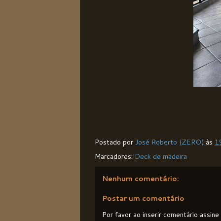
Postado por
José Roberto (ZERO)
às
1
Marcadores:
Deck de madeira
Nenhum comentário:
Postar um comentário
Por favor ao inserir comentário assin